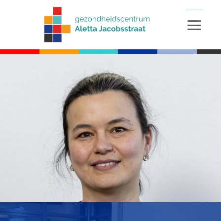
Ga
naar
inhoud