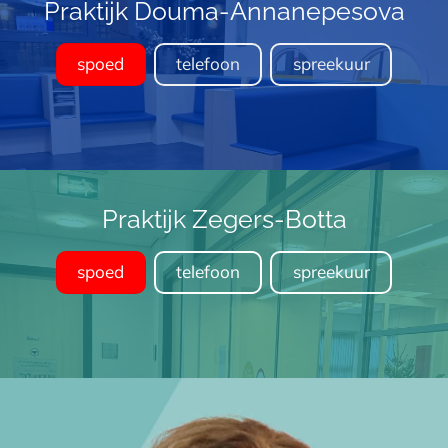
Praktijk Douma-Annanepesova
spoed
telefoon
spreekuur
Praktijk Zegers-Botta
spoed
telefoon
spreekuur