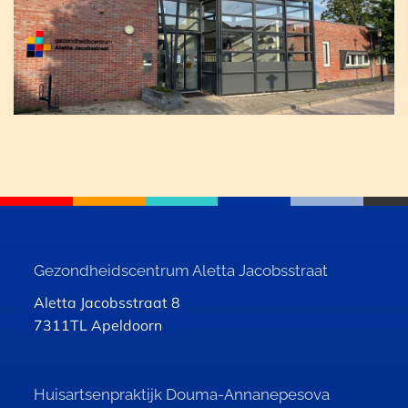
Gezondheidscentrum
Aletta Jacobsstraat
Aletta Jacobsstraat 8
7311TL Apeldoorn
Huisartsenpraktijk
Douma-Annanepesova